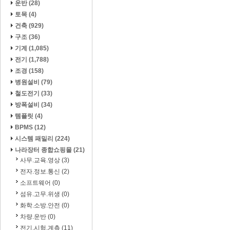
운반 (28)
토목 (4)
건축 (929)
구조 (36)
기계 (1,085)
전기 (1,788)
조경 (158)
병원설비 (79)
철도전기 (33)
방폭설비 (34)
템플릿 (4)
BPMS (12)
시스템 패밀리 (224)
나라장터 종합쇼핑몰 (21)
사무.교육.영상 (3)
전자.정보.통신 (2)
소프트웨어 (0)
섬유.고무.위생 (0)
화학.소방.안전 (0)
차량.운반 (0)
전기.시험.계측 (11)